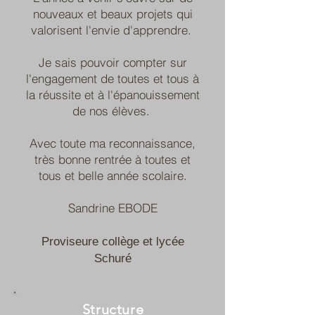
nouveaux et beaux projets qui
valorisent l'envie d'apprendre.
Je sais pouvoir compter sur
l'engagement de toutes et tous à
la réussite et à l'épanouissement
de nos élèves.
Avec toute ma reconnaissance,
très bonne rentrée à toutes et
tous et belle année scolaire.
Sandrine EBODE
Proviseure collège et lycée
Schuré
Structure