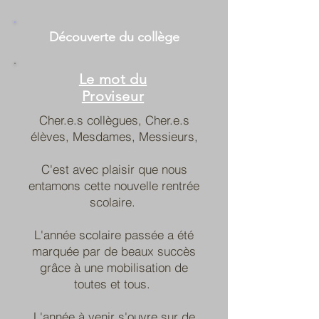
Découverte du collège
Le mot du
Proviseur
Cher.e.s collègues, Cher.e.s
élèves, Mesdames, Messieurs,
C'est avec plaisir que nous
entamons cette nouvelle rentrée
scolaire.
L'année scolaire passée a été
marquée par de beaux succès
grâce à une mobilisation de
toutes et tous.
L'année à venir s'ouvre sur de