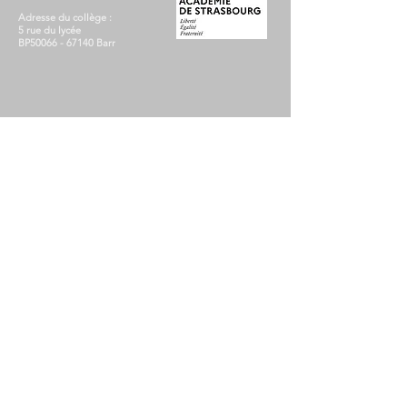
Adresse du collège :
5 rue du lycée
BP50066 - 67140 Barr
Pour contacter le collège :
N° de téléphone :
03 88 08 07 02
Email :
ce.0672133E@ac-strasbourg.fr
Mentions légales