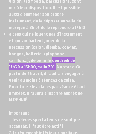
violon, trompette, percussions, sont
mis à leur disposition. Il est possible
aussi d’emmener son propre
instrument, de le déposer en salle de
musique à 8h et de le reprendre à 17h10.
à ceux qui ne jouent pas d’instrument
et qui souhaitent jouer de la
percussion (cajon, djembe, congas,
bongos, batterie, xylophone,
carillon…), de venir le
vendredi de
12h30 à 13h00, salle 201.
A noter qu’à
partir du 26 avril, il faudra s’engager à
venir au moins 2 séances de suite.
Pour tous : les places par séance étant
limitées, il faudra s’inscrire auprès de
M.RENNIÉ.
Important :
1. les élèves spectateurs ne sont pas
acceptés. Il faut être actif !
2. le règlement intérieur s’applique.