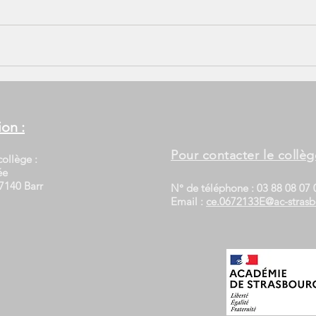
ion :
Pour contacter le collèg
ollège :
ée
7140 Barr
N° de téléphone : 03 88 08 07 
Email :
ce.0672133E@ac-strasb