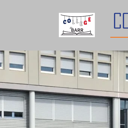
C
Tous les articles
laetitiaciesielski
21 déc. 2021
1 min de lectu
Test
Je fais un test !